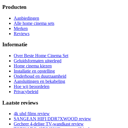
Producten
Aanbiedingen
Alle home cinema sets
Merken
Reviews
Informatie
Over Beste Home Cinema Set
Geluidsformaten uitgelegd
Home cinema kiezen
Installatie en opstelling
Onderhoud en duurzaamheid
Aansluitingen en bekabeling
Hoe wij beoordelen
Privacybeleid
Laatste reviews
4k uhd films review
SANGEAN HIFI DDR7XWOOD review
Gecheer 4-delige TV-wandkast review