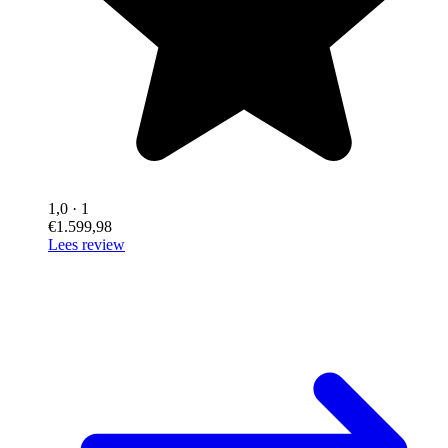
1,0
· 1
€1.599,98
Lees review