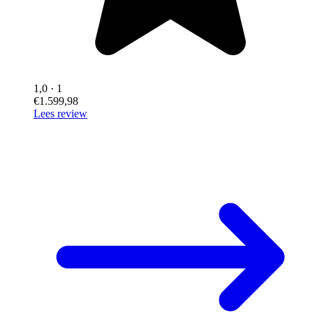
1,0
· 1
€1.599,98
Lees review