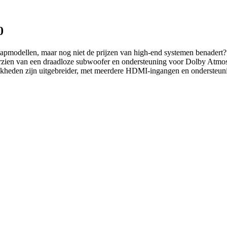
0
tapmodellen, maar nog niet de prijzen van high-end systemen benadert?
orzien van een draadloze subwoofer en ondersteuning voor Dolby Atmos.
lijkheden zijn uitgebreider, met meerdere HDMI-ingangen en ondersteu