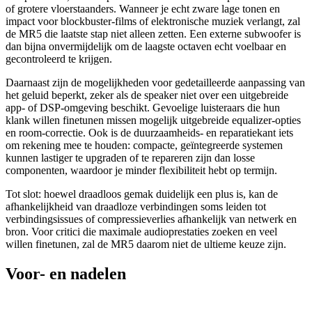
of grotere vloerstaanders. Wanneer je echt zware lage tonen en
impact voor blockbuster-films of elektronische muziek verlangt, zal
de MR5 die laatste stap niet alleen zetten. Een externe subwoofer is
dan bijna onvermijdelijk om de laagste octaven echt voelbaar en
gecontroleerd te krijgen.
Daarnaast zijn de mogelijkheden voor gedetailleerde aanpassing van
het geluid beperkt, zeker als de speaker niet over een uitgebreide
app- of DSP-omgeving beschikt. Gevoelige luisteraars die hun
klank willen finetunen missen mogelijk uitgebreide equalizer-opties
en room-correctie. Ook is de duurzaamheids- en reparatiekant iets
om rekening mee te houden: compacte, geïntegreerde systemen
kunnen lastiger te upgraden of te repareren zijn dan losse
componenten, waardoor je minder flexibiliteit hebt op termijn.
Tot slot: hoewel draadloos gemak duidelijk een plus is, kan de
afhankelijkheid van draadloze verbindingen soms leiden tot
verbindingsissues of compressieverlies afhankelijk van netwerk en
bron. Voor critici die maximale audioprestaties zoeken en veel
willen finetunen, zal de MR5 daarom niet de ultieme keuze zijn.
Voor- en nadelen