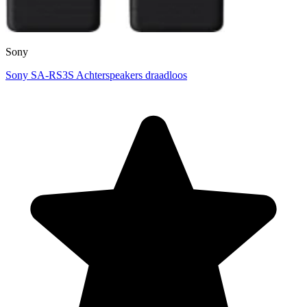
Sony
Sony SA-RS3S Achterspeakers draadloos