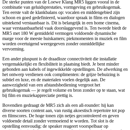
De sterke punten van de Loewe Klang MR5 liggen vooral in de
combinatie van geluidsprestaties, vormgeving en gebruiksgemak.
Ten eerste valt de klankbalans op: vocalen en middengebied zijn
schoon en goed gedefinieerd, waardoor spraak in films en dialogen
uitstekend verstaanbaar is. Dit is belangrijk in een home cinema,
waar verstaanbaarheid vaak doorslaggevend is. Ten tweede biedt de
MR5 met 180 W gemiddeld vermogen voldoende dynamische
marge voor de meeste huiskamers; piekmomenten in muziek en film
worden overtuigend weergegeven zonder onmiddellijke
vervorming.
Een ander pluspunt is de draadloze connectiviteit die installatie
vergemakkelijkt en flexibiliteit in plaatsing biedt. Je bent minder
gebonden aan kabels of ingewikkelde opstellingen. De afwerking en
het ontwerp verdienen ook complimenten: de grijze behuizing is
subtiel en luxe, en de materialen voelen degelijk aan. De
aanwezigheid van een afstandsbediening vergroot het
gebruiksgemak — je regelt volume en bron zonder op te staan, wat
bij film en muziekappreciatie prettig is.
Bovendien gedraagt de MR5 zich als een all-rounder: hij kan
diverse soorten content aan, van rustig akoestisch repertoire tot pop
en filmscores. De hoge tonen zijn netjes gecontroleerd en geven
voldoende detail zonder vermoeiend te worden. Tot slot is de
opstelling eenvoudig: de speaker reageert voorspelbaar op