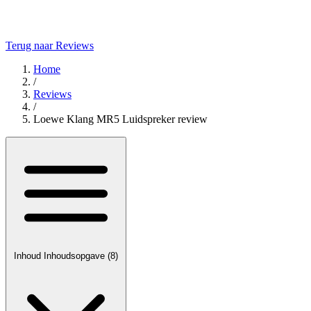
Terug naar Reviews
Home
/
Reviews
/
Loewe Klang MR5 Luidspreker review
Inhoud
Inhoudsopgave
(8)