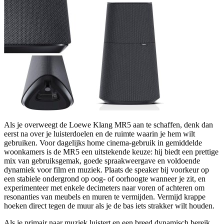
Als je overweegt de Loewe Klang MR5 aan te schaffen, denk dan
eerst na over je luisterdoelen en de ruimte waarin je hem wilt
gebruiken. Voor dagelijks home cinema-gebruik in gemiddelde
woonkamers is de MR5 een uitstekende keuze: hij biedt een prettige
mix van gebruiksgemak, goede spraakweergave en voldoende
dynamiek voor film en muziek. Plaats de speaker bij voorkeur op
een stabiele ondergrond op oog- of oorhoogte wanneer je zit, en
experimenteer met enkele decimeters naar voren of achteren om
resonanties van meubels en muren te vermijden. Vermijd krappe
hoeken direct tegen de muur als je de bas iets strakker wilt houden.
Als je primair naar muziek luistert en een breed dynamisch bereik