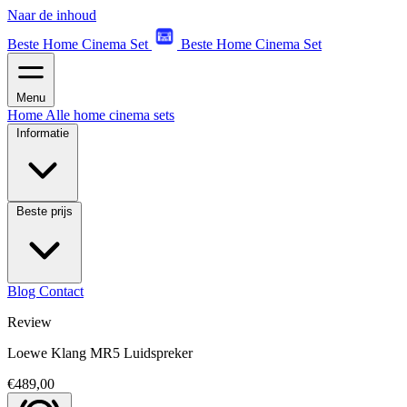
Naar de inhoud
Beste Home Cinema Set
Beste Home Cinema Set
Menu
Home
Alle home cinema sets
Informatie
Beste prijs
Blog
Contact
Review
Loewe Klang MR5 Luidspreker
€489,00