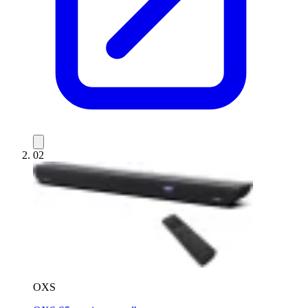
02
OXS