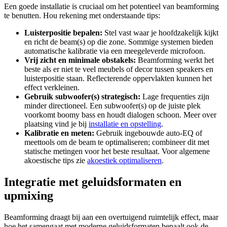
Een goede installatie is cruciaal om het potentieel van beamforming
te benutten. Hou rekening met onderstaande tips:
Luisterpositie bepalen:
Stel vast waar je hoofdzakelijk kijkt
en richt de beam(s) op die zone. Sommige systemen bieden
automatische kalibratie via een meegeleverde microfoon.
Vrij zicht en minimale obstakels:
Beamforming werkt het
beste als er niet te veel meubels of decor tussen speakers en
luisterpositie staan. Reflecterende oppervlakten kunnen het
effect verkleinen.
Gebruik subwoofer(s) strategisch:
Lage frequenties zijn
minder directioneel. Een subwoofer(s) op de juiste plek
voorkomt boomy bass en houdt dialogen schoon. Meer over
plaatsing vind je bij
installatie en opstelling
.
Kalibratie en meten:
Gebruik ingebouwde auto‑EQ of
meettools om de beam te optimaliseren; combineer dit met
statische metingen voor het beste resultaat. Voor algemene
akoestische tips zie
akoestiek optimaliseren
.
Integratie met geluidsformaten en
upmixing
Beamforming draagt bij aan een overtuigend ruimtelijk effect, maar
hoe het samengaat met moderne geluidsformaten bepaalt ook de