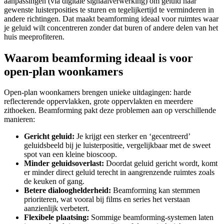
aanpassingen (via digitale signaalverwerking) om geluid naar
gewenste luisterposities te sturen en tegelijkertijd te verminderen in
andere richtingen. Dat maakt beamforming ideaal voor ruimtes waar
je geluid wilt concentreren zonder dat buren of andere delen van het
huis meeprofiteren.
Waarom beamforming ideaal is voor
open‑plan woonkamers
Open‑plan woonkamers brengen unieke uitdagingen: harde
reflecterende oppervlakken, grote oppervlakten en meerdere
zithoeken. Beamforming pakt deze problemen aan op verschillende
manieren:
Gericht geluid:
Je krijgt een sterker en ‘gecentreerd’
geluidsbeeld bij je luisterpositie, vergelijkbaar met de sweet
spot van een kleine bioscoop.
Minder geluidsoverlast:
Doordat geluid gericht wordt, komt
er minder direct geluid terecht in aangrenzende ruimtes zoals
de keuken of gang.
Betere dialooghelderheid:
Beamforming kan stemmen
prioriteren, wat vooral bij films en series het verstaan
aanzienlijk verbetert.
Flexibele plaatsing:
Sommige beamforming-systemen laten