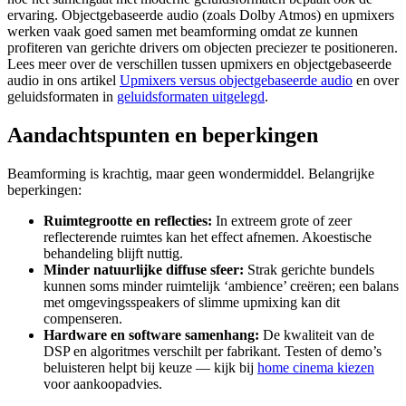
ervaring. Objectgebaseerde audio (zoals Dolby Atmos) en upmixers
werken vaak goed samen met beamforming omdat ze kunnen
profiteren van gerichte drivers om objecten preciezer te positioneren.
Lees meer over de verschillen tussen upmixers en objectgebaseerde
audio in ons artikel
Upmixers versus objectgebaseerde audio
en over
geluidsformaten in
geluidsformaten uitgelegd
.
Aandachtspunten en beperkingen
Beamforming is krachtig, maar geen wondermiddel. Belangrijke
beperkingen:
Ruimtegrootte en reflecties:
In extreem grote of zeer
reflecterende ruimtes kan het effect afnemen. Akoestische
behandeling blijft nuttig.
Minder natuurlijke diffuse sfeer:
Strak gerichte bundels
kunnen soms minder ruimtelijk ‘ambience’ creëren; een balans
met omgevingsspeakers of slimme upmixing kan dit
compenseren.
Hardware en software samenhang:
De kwaliteit van de
DSP en algoritmes verschilt per fabrikant. Testen of demo’s
beluisteren helpt bij keuze — kijk bij
home cinema kiezen
voor aankoopadvies.