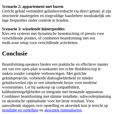
Scenario 2: appartement met buren
Gericht geluid vermindert geluidsoverdracht via direct geluid, al zijn
structurele maatregelen en zorgvuldige baasbeheer noodzakelijk om
lage frequenties onder controle te houden.
Scenario 3: wisselende luisterposities
Kies een systeem met dynamische beamtracking of presets voor
verschillende posities, of combineer beamforming met een
multi‑zone setup voor verschillende activiteiten.
Conclusie
Beamforming-speakers bieden een praktische en effectieve manier
om van een open‑plan woonkamer een echte thuisbioscoop te
maken zonder complete verbouwingen. Met gerichte
geluidsprojectie, verbeterde dialooghelderheid en minder
geluidsoverlast zijn ze een uitstekende keuze voor moderne
woonruimtes. Let bij aankoop op compatibiliteit,
kalibratiemogelijkheden en integratie met bestaande apparatuur.
Combineer beamforming met slimme installatie, subwooferplaatsing
en akoestische optimalisatie voor het beste resultaat. Voor
aanvullende stappen over opstelling en akoestiek kun je terecht op
installatie en opstelling
en
akoestiek optimaliseren
.