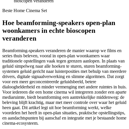
bioscopen veranderen
Beste Home Cinema Set
Hoe beamforming-speakers open‑plan
woonkamers in echte bioscopen
veranderen
Beamforming-speakers veranderen de manier waarop we films en
series thuis beleven, vooral in open‑plan woonkamers waar
traditionele opstellingen vaak tegen grenzen aanlopen. In plaats van
geluid simpelweg naar alle hoeken te sturen, sturen beamforming-
systemen geluid gericht naar luisterposities met behulp van meerdere
drivers, digitale signaalverwerking en slimme algoritmen. Dat zorgt
voor een meer geconcentreerde geluidsbeeld, betere
dialooghelderheid en minder vermenging met andere ruimtes in huis.
Voor iedereen die een home cinema wil integreren zonder een aparte
mediaruimte, biedt beamforming een aantrekkelijke middenweg: de
beleving blijft krachtig, maar met meer controle over waar het geluid
heen gaat. Dit artikel legt uit hoe beamforming werkt, welke
voordelen het heeft in open‑plan situaties, praktische opstellingstips,
en aandachtspunten bij aanschaf en integratie met je bestaande home
cinema-ecosysteem.